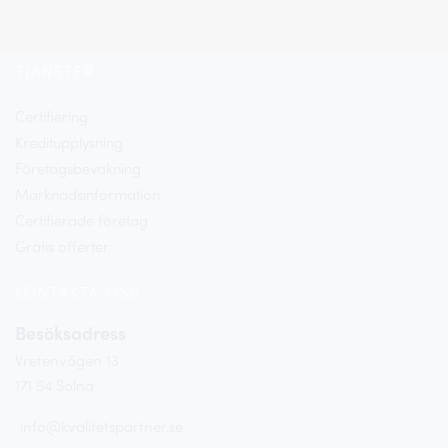
TJÄNSTER
Certifiering
Kreditupplysning
Företagsbevakning
Marknadsinformation
Certifierade företag
Gratis offerter​
KONTAKTA OSS
Besöksadress
Vretenvägen 13
171 54 Solna
info@kvalitetspartner.se