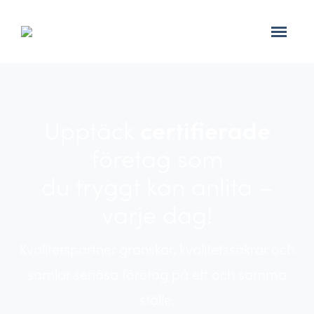
Upptäck
certifierade
företag som
du tryggt kan anlita –
varje dag!
Kvalitetspartner granskar, kvalitetssäkrar och
samlar seriösa företag på ett och samma
ställe.