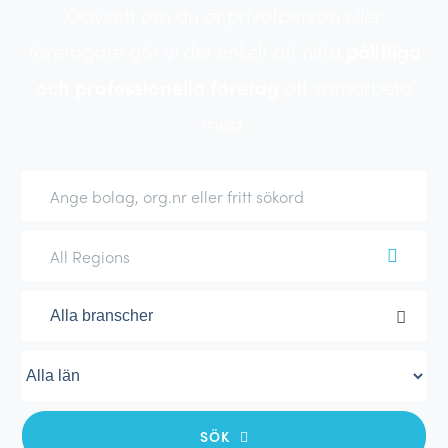
Oavsett om du är privatperson eller
företagare gör vi det enkelt att hitta
pålitliga
och professionella företag
att samarbeta
med.
SÖK