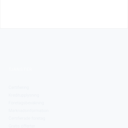
TJÄNSTER
Certifiering
Kreditupplysning
Företagsbevakning
Marknadsinformation
Certifierade företag
Gratis offerter​