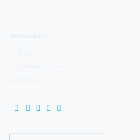
KONTAKTA OSS
Besöksadress
Vretenvägen 13
171 54 Solna
info@kvalitetspartner.se
08-28 18 18
Mobil: 0738-00 52 08
VILL DU HA MER INFORMATION?