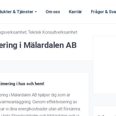
dukter & Tjänster
Om oss
Karriär
Frågor & Sva
ingsverksamhet
Teknisk Konsultverksamhet
,
ering i Mälardalen AB
imering i hus och hem!
ing i Mälardalen AB hjälper dig som är
 värmeanläggning. Genom effektivisering av
kar vi dina energikostnader utan att försämra
 i hela Storstockholm och Mälardalen och vi