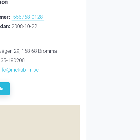
ion
mer:
556768-0128
edan:
2008-10-22
ägen 29, 168 68 Bromma
35-180200
info@mekab-im.se
da