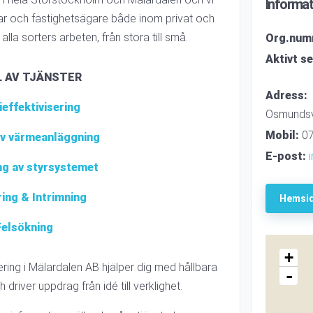
Informat
gar och fastighetsägare både inom privat och
 alla sorters arbeten, från stora till små.
Org.num
Aktivt s
L AV TJÄNSTER
Adress:
effektivisering
Osmundsv
Mobil:
07
av värmeanläggning
E-post:
ng av styrsystemet
ring & Intrimning
Hemsi
Felsökning
+
ing i Mälardalen AB hjälper dig med hållbara
-
 driver uppdrag från idé till verklighet.