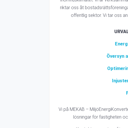
riktar oss åt bostadsrättsförenin
offentlig sektor. Vi tar oss an
URVA
Energi
Översyn 
Optimeri
Injuste
Vi på MEKAB – MiljöEnergiKonverter
lösningar för fastigheten och