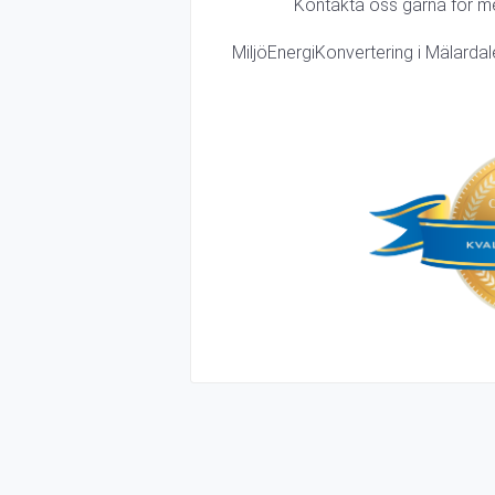
Kontakta oss gärna för mer
MiljöEnergiKonvertering i Mälardale