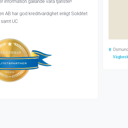
 information gällande våra tjänster!
n AB har god kreditvärdighet enligt Soliditet
samt UC.
Osmund
Vägbesk