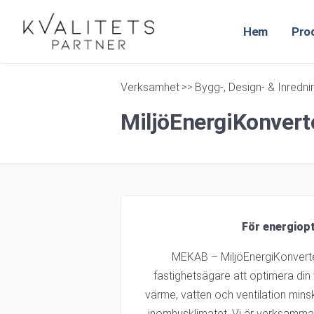
Hem
Pro
Verksamhet
Bygg-, Design- & Inredn
>>
MiljöEnergiKonvert
För energiopt
MEKAB – MiljöEnergiKonverter
fastighetsägare att optimera din
värme, vatten och ventilation mins
inomhusklimatet. Vi är verksamma