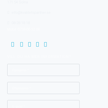
171 54 Solna
info@kvalitetspartner.se
08-28 18 18
Mobil: 0738-00 52 08
VILL DU HA MER INFORMATION?